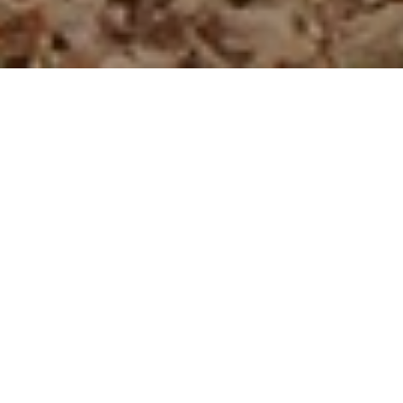
SAINT-NAZAIRE
32 logements
collectifs et
individuels
Diversifier les modes d’habiter
Habiter différemment la profondeur de l’îlot.
Le boulevard et le cœur d’ilot s’habitent
différemment. Le projet « des lanternes de Neyman
» s’attache à proposer des modes de vie qui varient