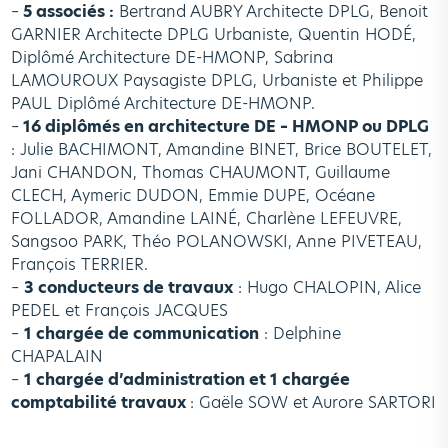
–
5 associés :
Bertrand AUBRY Architecte DPLG, Benoit
GARNIER Architecte DPLG Urbaniste, Quentin HODÉ,
Diplômé Architecture DE-HMONP, Sabrina
LAMOUROUX Paysagiste DPLG, Urbaniste et Philippe
PAUL Diplômé Architecture DE-HMONP.
–
16 diplômés en architecture DE – HMONP ou DPLG
: Julie BACHIMONT, Amandine BINET, Brice BOUTELET,
Jani CHANDON, Thomas CHAUMONT, Guillaume
CLECH, Aymeric DUDON, Emmie DUPE, Océane
FOLLADOR, Amandine LAINÉ, Charlène LEFEUVRE,
Sangsoo PARK, Théo POLANOWSKI, Anne PIVETEAU,
François TERRIER.
–
3 conducteurs de travaux
: Hugo CHALOPIN, Alice
PEDEL et François JACQUES
–
1 chargée de communication
: Delphine
CHAPALAIN
–
1 chargée d’administration et 1 chargée
comptabilité travaux
: Gaële SOW et Aurore SARTORI