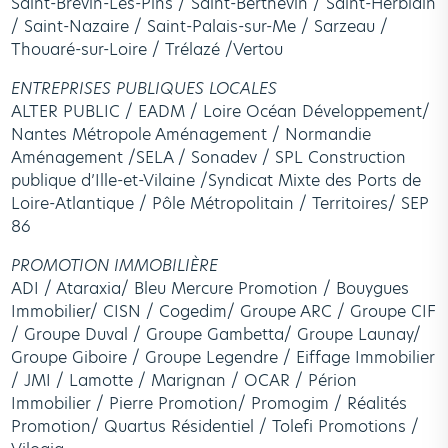
Saint-Brévin-Les-Pins / Saint-Berthevin / Saint-Herblain
/ Saint-Nazaire / Saint-Palais-sur-Me / Sarzeau /
Thouaré-sur-Loire / Trélazé /Vertou
ENTREPRISES PUBLIQUES LOCALES
ALTER PUBLIC / EADM / Loire Océan Développement/
Nantes Métropole Aménagement / Normandie
Aménagement /SELA / Sonadev / SPL Construction
publique d’Ille-et-Vilaine /Syndicat Mixte des Ports de
Loire-Atlantique / Pôle Métropolitain / Territoires/ SEP
86
PROMOTION IMMOBILIÈRE
ADI / Ataraxia/ Bleu Mercure Promotion / Bouygues
Immobilier/ CISN / Cogedim/ Groupe ARC / Groupe CIF
/ Groupe Duval / Groupe Gambetta/ Groupe Launay/
Groupe Giboire / Groupe Legendre / Eiffage Immobilier
/ JMI / Lamotte / Marignan / OCAR / Périon
Immobilier / Pierre Promotion/ Promogim / Réalités
Promotion/ Quartus Résidentiel / Tolefi Promotions /