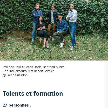
Philippe Paul, Quentin Hodé, Bertrand Aubry.
Sabrina Lamouroux et Benoit Garnier.
@Simon Guesdon
Talents et formation
27 personnes
: