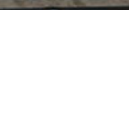
OLONNE-SUR-MER
Dialogue compétitif
Coeur de ville
Apaiser et qualifier le coeur de
ville
Une stratégie territoriale des déplacements a été
proposée pour permettre un cœur de ville apaisé,
dynamique et accessible.
Une nouvelle trame piétonne et douce en cœur de
ville est connectée aux circuits existants vers le
grand territoire. Sur elle, se greffe un chapelet